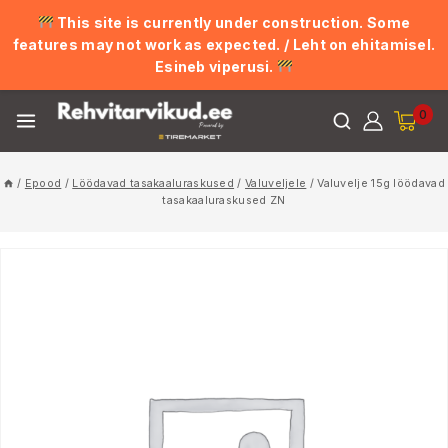
This site is currently under construction. Some
features may not work as expected. / Leht on ehitamisel.
Esineb viperusi.
0
/
Epood
/
Löödavad tasakaaluraskused
/
Valuveljele
/
Valuvelje 15g löödavad
tasakaaluraskused ZN