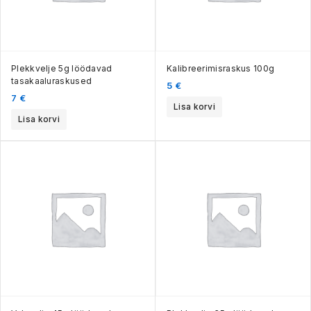
Plekkvelje 5g löödavad
Kalibreerimisraskus 100g
tasakaaluraskused
5
€
7
€
Lisa korvi
Lisa korvi